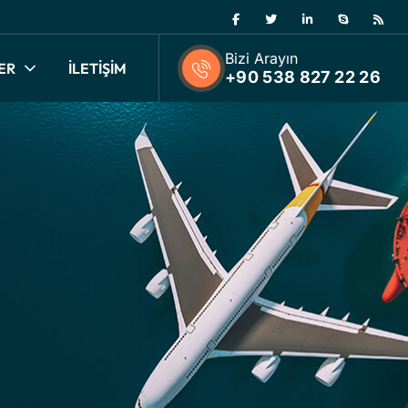
Bizi Arayın
ER
İLETİŞİM
+90 538 827 22 26