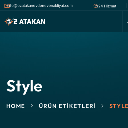
info@ozatakanevdenevenakliyat.com
7/24 Hizmet
Style
HOME
ÜRÜN ETIKETLERI
STYL