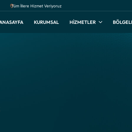
Tüm İllere Hizmet Veriyoruz
ANASAYFA
KURUMSAL
HİZMETLER
BÖLGEL
E