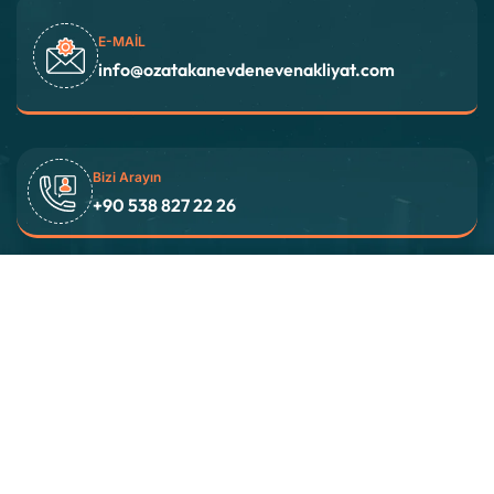
E-MAIL
info@ozatakanevdenevenakliyat.com
Bizi Arayın
+90 538 827 22 26
Adres
İstanbul / TÜRKİYE
© 2025 Bu Sitenin Seo ve Reklam Yönetimi Avrasya
Medya Tarafından Yapılmaktadır